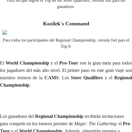
Para los que logren el Top en los Store Qualifiers, versión foil para los
ganadores.
Kozilek's Command
Para todos los participantes del Regional Championship, versión foil para el
Top 8.
El
World Championship
y el
Pro-Tour
son la gran meta para todo
los jugadores del más alto nivel. El primer paso en este gran viaje son
nuestros torneos de la
CAMS
: Los
Store Qualifiers
y el
Regiona
Championship
.
Los ganadores del
Regional Championship
recibirán invitaciones
para competir en los torneos premier de
Magic: The Gathering
: el
Pro
Tour
y el
World Championship
. Además, obtendrán premios y