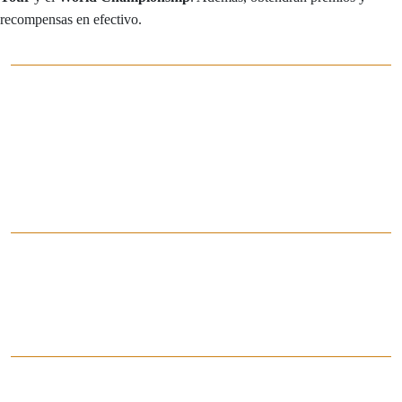
recompensas en efectivo.
ESCRIBE · SÍGUENOS
Contáctanos
contacto@camagicseries.com
@camagicseries
@camagicseries
TEMPORADA 14
Info Temporada 14
Calendario Eventos
Formato standard
TEMPORADA 13
Regional Championship 13